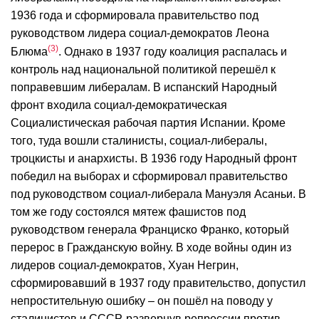
1936 года и сформировала правительство под
руководством лидера социал-демократов Леона
3
Блюма
. Однако в 1937 году коалиция распалась и
контроль над национальной политикой перешёл к
поправевшим либералам. В испанский Народный
фронт входила социал-демократическая
Социалистическая рабочая партия Испании. Кроме
того, туда вошли сталинисты, социал-либералы,
троцкисты и анархисты. В 1936 году Народный фронт
победил на выборах и сформировал правительство
под руководством социал-либерала Мануэля Асаньи. В
том же году состоялся мятеж фашистов под
руководством генерала Франциско Франко, который
перерос в Гражданскую войну. В ходе войны один из
лидеров социал-демократов, Хуан Негрин,
сформировавший в 1937 году правительство, допустил
непростительную ошибку – он пошёл на поводу у
сталинистов и СССР, развернув репрессии против