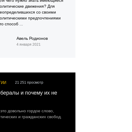
ля чего нужно знать имеющиеся
олитические движения? Для
еопределившихся со своими
олитическими предпочтениями
то способ ...
Авель Родионов
4 января 2021
ГИИ
21 251 просмотр
бералы и почему их не
то довольно гордое слово,
ических и гражданских свобод.