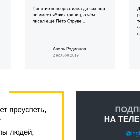
Понятие консерватизма до сих пор
Д
не имеет чётких границ, о чём
р
писал ещё Пётр Струве ...
т
ч
с
Авель Родионов
2 ноября 2019
ПОДП
ет преуспеть,
НА ТЕЛ
т
пы людей,
@logi