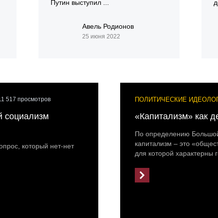
Путин выступил ...
д
Авель Родионов
25 июня 2022
ПОЛИТИЧЕСКИЕ ИДЕОЛО
11 517 просмотров
й социализм
«Капитализм» как д
По определению Большой
капитализм – это «общес
опрос, который нет-нет
для которой характерны г