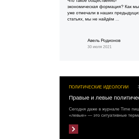
Что такое общественно-
экономическая формация? Как мы
уже отмечали в наших предыдущи
статьях, мы не найдём ...
Авель Родионов
30 июля 2021
ПОЛИТИЧЕСКИЕ ИДЕОЛОГИИ
Правые и левые политиче
Сегодня даже в журнале Time пиш
«левые» — это ситуативные терми