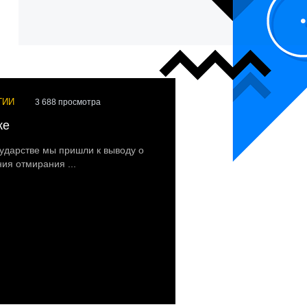
ГИИ
3 688 просмотра
ке
ударстве мы пришли к выводу о
ния отмирания ...