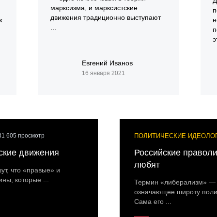
Д
марксизма, и марксистские
п
движения традиционно выступают
х
н
...
п
э
Евгений Иванов
16 января 2021
ПОЛИТИЧЕСКИЕ ИДЕОЛО
31 605 просмотр
ские движения
Российские праволи
любят
ут, что «правые» и
ны, которые ...
Термин «либерализм» — э
означающее широту полит
Сама его ...