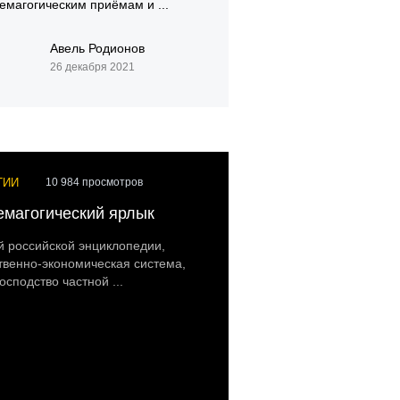
емагогическим приёмам и ...
Авель Родионов
26 декабря 2021
ГИИ
10 984 просмотров
емагогический ярлык
 российской энциклопедии,
твенно-экономическая система,
осподство частной ...