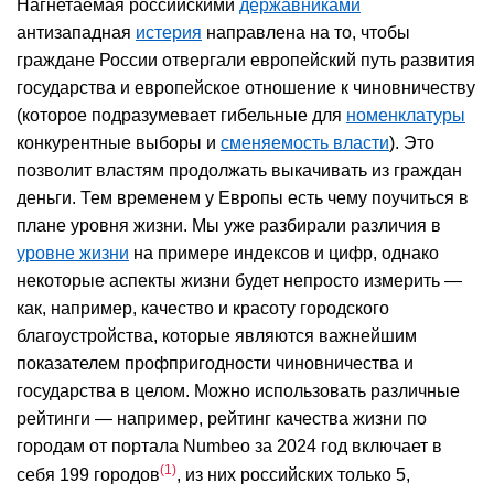
Нагнетаемая российскими
державниками
антизападная
истерия
направлена на то, чтобы
граждане России отвергали европейский путь развития
государства и европейское отношение к чиновничеству
(которое подразумевает гибельные для
номенклатуры
конкурентные выборы и
сменяемость власти
). Это
позволит властям продолжать выкачивать из граждан
деньги. Тем временем у Европы есть чему поучиться в
плане уровня жизни. Мы уже разбирали различия в
уровне жизни
на примере индексов и цифр, однако
некоторые аспекты жизни будет непросто измерить —
как, например, качество и красоту городского
благоустройства, которые являются важнейшим
показателем профпригодности чиновничества и
государства в целом. Можно использовать различные
рейтинги — например, рейтинг качества жизни по
городам от портала Numbeo за 2024 год включает в
1
себя 199 городов
, из них российских только 5,