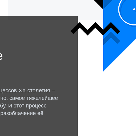
е
цессов ХХ столетия –
жно, самое тяжелейшее
у. И этот процесс
 разоблачение её