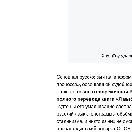
Хрущёву удало
Основная русскоязычная информа
процесса», освещавшей судебное 
– так это то, что
в современной Р
полного перевода книги «Я выб
будто бы его умалчивание даёт з
русский язык стенограммы объёмо
сталинизма, и никто из них не см
пропагандистский аппарат СССР н