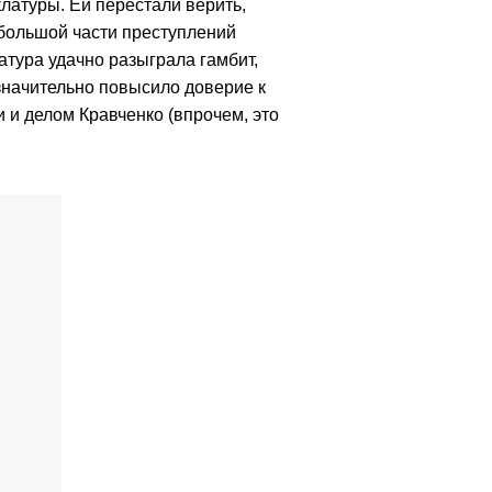
клатуры. Ей перестали верить,
ебольшой части преступлений
атура удачно разыграла гамбит,
значительно повысило доверие к
 и делом Кравченко (впрочем, это