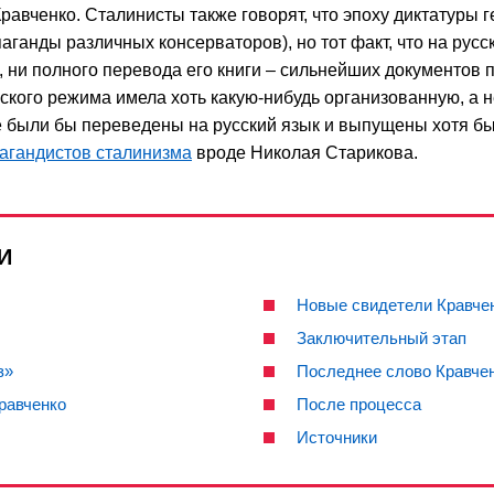
равченко. Сталинисты также говорят, что эпоху диктатуры 
аганды различных консерваторов), но тот факт, что на русс
 ни полного перевода его книги – сильнейших документов 
нского режима имела хоть какую-нибудь организованную, а 
е были бы переведены на русский язык и выпущены хотя бы 
агандистов сталинизма
вроде Николая Старикова.
И
Новые свидетели Кравче
Заключительный этап
з»
Последнее слово Кравче
равченко
После процесса
Источники