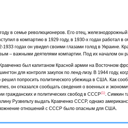
 году в семье революционеров. Его отец, железнодорожный
ступил в компартию в 1929 году, в 1930-х годах работал в 
-1933 годах он увидел своими глазами голод в Украине. Кр
вым – важными деятелями компартии. Под их началом он р
равченко был капитаном Красной армии на Восточном фрон
нгтон для контроля закупок по ленд-лизу. В 1944 году, ког
о решил попросить политического убежища в США. Как соо
imes, он отказался сообщать сведения о военных и эконом
1
ии гражданских и политических свобод в СССР
. Симкин т
лину Рузвельту выдать Кравченко СССР, однако американск
 осложнение отношений с СССР было опасным для США.