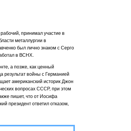
 рабочий, принимал участие в
области металлургии в
авченко был лично знаком с Серго
аботал в ВСНХ.
те, а позже, как ценный
да результат войны с Германией
бщает американский историк Джон
ических вопросах СССР, при этом
акже пишет, что от Иосифа
ий президент ответил отказом,