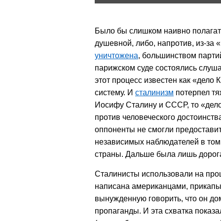
Было бы слишком наивно полагать
душевной, либо, напротив, из-за 
уничтожена
, большинством партий
парижском суде состоялись слушан
этот процесс известен как «дело 
систему. И
сталинизм
потерпел тя
Иосифу Сталину и СССР, то «дело
против человеческого достоинств
оппоненты не смогли предоставит
независимых наблюдателей в том,
страны. Дальше была лишь дорога
Сталинисты использовали на проц
написана американцами, прикапы
вынужденную говорить, что он до
пропаганды. И эта схватка показа