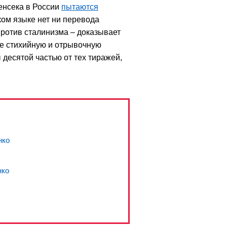
генсека в России
пытаются
ком языке нет ни перевода
против сталинизма – доказывает
не стихийную и отрывочную
десятой частью от тех тиражей,
нко
нко