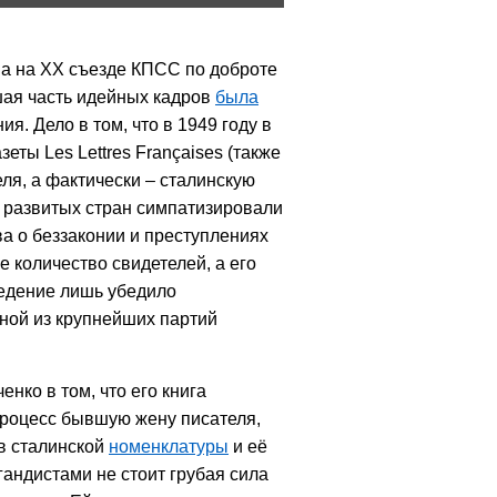
ма на ХХ съезде КПСС по доброте
ьшая часть идейных кадров
была
я. Дело в том, что в 1949 году в
ты Les Lettres Françaises (также
еля, а фактически – сталинскую
 развитых стран симпатизировали
а о беззаконии и преступлениях
 количество свидетелей, а его
ведение лишь убедило
дной из крупнейших партий
нко в том, что его книга
процесс бывшую жену писателя,
в сталинской
номенклатуры
и её
гандистами не стоит грубая сила