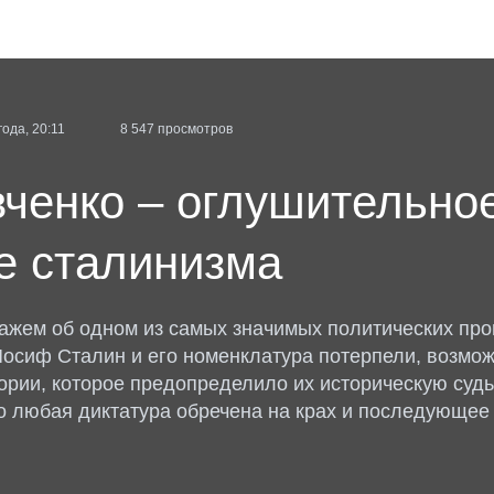
ода, 20:11
8 547 просмотров
ченко – оглушительно
е сталинизма
кажем об одном из самых значимых политических про
Иосиф Сталин и его номенклатура потерпели, возмо
ории, которое предопределило их историческую судьб
то любая диктатура обречена на крах и последующее