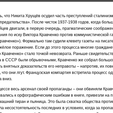
, что Никита Хрущёв осудил часть преступлений сталиниз
«предательства». После чисток 1937-1938 годов, когда бол
цев двигали, в первую очередь, прагматические соображени
ия по иску Виктора Кравченко против коммунистической газе
Кравченко»). Формально там судили клевету газеты на писат
жёлое поражение. Если до этого процесса многие граждане
 Кравченко» стало точкой невозврата. Раньше свидетельств
а в СССР были обрывочными, Кравченко же собрал большое
ь внятных доказательств его неправоты – напротив, их по
 что они лгут. Французская компартия встретила процесс о
 вниз.
ессе весь арсенал своей пропаганды – они обвиняли Кравче
вались к орфографическим ошибкам в книге, привезли на 
машний тиран и пьяница. Это была схватка общества проти
ла несостоятельность последних в условиях, когда за пропа