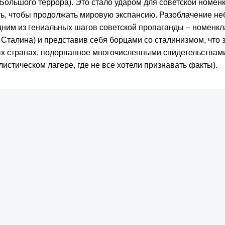
 Большого террора). Это стало ударом для советской номен
ть, чтобы продолжать мировую экспансию. Разоблачение н
дним из гениальных шагов советской пропаганды – номенкл
 Сталина) и представив себя борцами со сталинизмом, что 
х странах, подорванное многочисленными свидетельствами
истическом лагере, где не все хотели признавать факты).