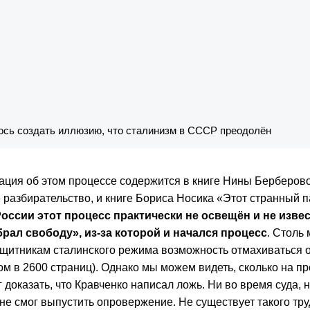
сь создать иллюзию, что сталинизм в СССР преодолён
ция об этом процессе содержится в книге Нины Берберово
разбирательство, и книге Бориса Носика «Этот странный п
оссии этот процесс практически не освещён и не извес
рал свободу», из-за которой и начался процесс
. Столь
ащитникам сталинского режима возможность отмахиваться от
м в 2600 страниц). Однако мы можем видеть, сколько на п
ог доказать, что Кравченко написал ложь. Ни во время суда,
е смог выпустить опровержение. Не существует такого труд