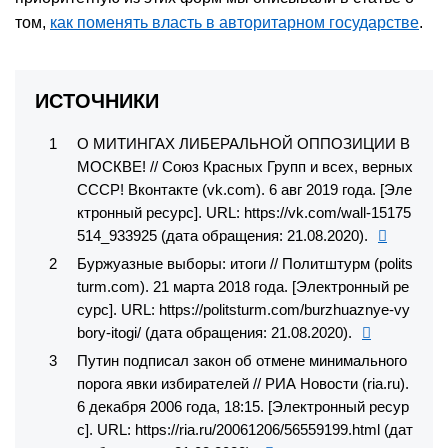
том,
как поменять власть в авторитарном государстве
.
ИСТОЧНИКИ
О МИТИНГАХ ЛИБЕРАЛЬНОЙ ОППОЗИЦИИ В
МОСКВЕ! // Союз Красных Групп и всех, верных
СССР! Вконтакте (vk.com). 6 авг 2019 года. [Эле
ктронный ресурс]. URL: https://vk.com/wall-15175
514_933925 (дата обращения: 21.08.2020).
Буржуазные выборы: итоги // Политштурм (polits
turm.com). 21 марта 2018 года. [Электронный ре
сурс]. URL: https://politsturm.com/burzhuaznye-vy
bory-itogi/ (дата обращения: 21.08.2020).
Путин подписал закон об отмене минимального
порога явки избирателей // РИА Новости (ria.ru).
6 декабря 2006 года, 18:15. [Электронный ресур
с]. URL: https://ria.ru/20061206/56559199.html (дат