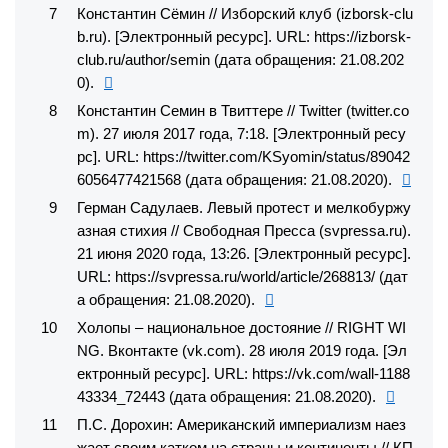
Константин Сёмин // Изборский клуб (izborsk-clu
b.ru). [Электронный ресурс]. URL: https://izborsk-
club.ru/author/semin (дата обращения: 21.08.202
0).
Константин Семин в Твиттере // Twitter (twitter.co
m). 27 июля 2017 года, 7:18. [Электронный ресу
рс]. URL: https://twitter.com/KSyomin/status/89042
6056477421568 (дата обращения: 21.08.2020).
Герман Садулаев. Левый протест и мелкобуржу
азная стихия // Свободная Пресса (svpressa.ru).
21 июня 2020 года, 13:26. [Электронный ресурс].
URL: https://svpressa.ru/world/article/268813/ (дат
а обращения: 21.08.2020).
Холопы – национальное достояние // RIGHT WI
NG. Вконтакте (vk.com). 28 июля 2019 года. [Эл
ектронный ресурс]. URL: https://vk.com/wall-1188
43334_72443 (дата обращения: 21.08.2020).
П.С. Дорохин: Американский империализм наез
жает своим катком на страны и континенты // КП