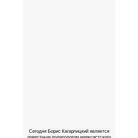
Сегодня Борис Кагарлицкий является
известным политологом марксистского