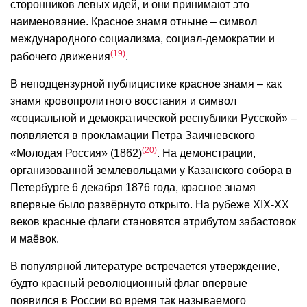
сторонников левых идей, и они принимают это
наименование. Красное знамя отныне – символ
международного социализма, социал-демократии и
19
рабочего движения
.
В неподцензурной публицистике красное знамя – как
знамя кровопролитного восстания и символ
«социальной и демократической республики Русской» –
появляется в прокламации Петра Заичневского
20
«Молодая Россия» (1862)
. На демонстрации,
организованной землевольцами у Казанского собора в
Петербурге 6 декабря 1876 года, красное знамя
впервые было развёрнуто открыто. На рубеже ХIХ-ХХ
веков красные флаги становятся атрибутом забастовок
и маёвок.
В популярной литературе встречается утверждение,
будто красный революционный флаг впервые
появился в России во время так называемого