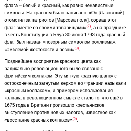
флага – белый и красный, как равно ненавистные
символы. На красном было написано: «Он [Лазовский]
отомстил за патриотов [Марсова поля], сорвав этот
7
флаг вместе со своими товарищами»
, а на празднике
в честь Конституции в Блуа 30 июня 1793 года красный
флаг был назван «позорным символом роялизма»,
8
«эмблемой жестокости и резни»
.
Позднейшее восприятие красного цвета как
радикально-революционного было связано с
фригийским колпаком. Эту мягкую красную шапку с
остроконечным загнутым верхом во Франции называли
«красным колпаком», и примером использования
колпака в революционном смысле стало то, что ещё в
1675 года в Бретани произошло крестьянское
выступление против новых налогов, известное как
9
«восстание красных колпаков»
.