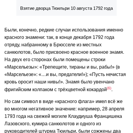
Взятие дворца Тюильри 10 августа 1792 года
Были, конечно, редкие случаи использования именно
красного знамени: так, в конце декабря 1792 года
отряду, набранному в Брюсселе из местных
санкюлотов, было присвоено красное военное знамя.
На двух его сторонах были помещены строки
«Марсельезы»: «Трепещите, тираны и вы, рабы!» (в
«Марсельезе»: «…и вы, предатели!»); «Пусть нечистая
кровь оросит наши нивы!». Знамя было увенчано
6
фригийским колпаком с трёхцветной кокардой
.
Но сам символ в виде «красного флага» имел всё же
во многом негативное значение: например, 28 апреля
1793 года на свежей могиле Клаудиуша Францишека
Лазовского, кумира санкюлотов и одного из
руководителей штурма Тюильри, были сожжены два