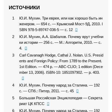
ИСТОЧНИКИ
Ю.И. Мухин. Три еврея, или как хорошо быть ин
женером. — 654 с. — Крымский Мост-9Д, 2010. I
SBN 978-5-89747-036-5 — с. 12
Ю.И. Мухин, А.А. Шабалов. Почему врут учебни
ки истории — 256 с. — М.: Алгоритм, 2010. — с.
4.
Carl Cavanagh Hodge, Cathal J. Nolan. U.S. Presid
ents and Foreign Policy: From 1789 to the Present.
1st Edition. — 474 p. — ABC-CLIO; 1 edition (Dece
mber 13, 2006). ISBN-10: 1851097902. — p. 403.
Ю.И. Мухин. Почему народ за Сталина. — 192
с. — СПб.: Питер, 2011. — с. 45
Большая Российская Энциклопедия — Секрета
риат ЦК КПСС
Ю.И. Мухин. Почему народ за Сталина. — 192